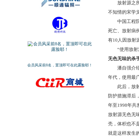
放射源之所以
不知情的宋学
中国工程院院
死亡、放射病例
有10人因放射
“使用放射源
无色无味的杀
会员风采前8名，置顶即可在此露脸耶！
潘自强介绍，
年代，使用最
此后，放射源
防护措施滞后，
年至1998年
放射源无色无
壳，体积也不
就是这样发生的