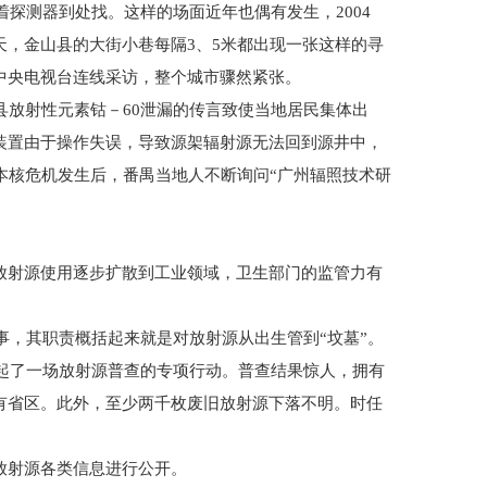
探测器到处找。这样的场面近年也偶有发生，2004
，金山县的大街小巷每隔3、5米都出现一张这样的寻
，中央电视台连线采访，整个城市骤然紧张。
县放射性元素钴－60泄漏的传言致使当地居民集体出
照装置由于操作失误，导致源架辐射源无法回到源井中，
本核危机发生后，番禺当地人不断询问“广州辐照技术研
射源使用逐步扩散到工业领域，卫生部门的监管力有
，其职责概括起来就是对放射源从出生管到“坟墓”。
起了一场放射源普查的专项行动。普查结果惊人，拥有
有省区。此外，至少两千枚废旧放射源下落不明。时任
射源各类信息进行公开。