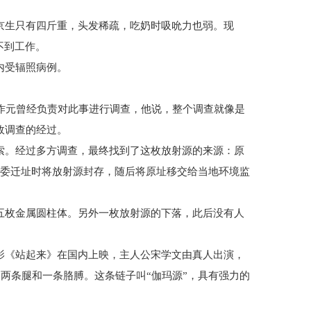
生只有四斤重，头发稀疏，吃奶时吸吮力也弱。现
不到工作。
内受辐照病例。
作元曾经负责对此事进行调查，他说，整个调查就像是
故调查的经过。
。经过多方调查，最终找到了这枚放射源的来源：原
后科委迁址时将放射源封存，随后将原址移交给当地环境监
枚金属圆柱体。另外一枚放射源的下落，此后没有人
《站起来》在国内上映，主人公宋学文由真人出演，
两条腿和一条胳膊。这条链子叫“伽玛源”，具有强力的