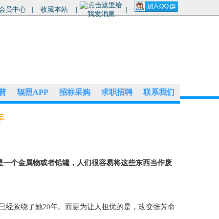
会员中心
|
收藏本站
|
|
普
辐照APP
招标采购
求职招聘
联系我们
手
】
是一个金属物或者铅罐，人们很容易将这些东西当作废
已经萦绕了她20年。而更为让人担忧的是，改变张芳命