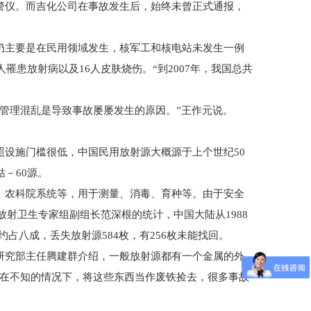
仪。而吉化公司在事故发生后，始终未曾正式通报，
主要是在民用领域发生，核军工和核电站未发生一例
罹患放射病以及16人皮肤烧伤。“到2007年，我国总共
管理混乱是导致事故屡屡发生的原因。”王作元说。
设施门槛很低，中国民用放射源大概源于上个世纪50
－60源。
农科院系统等，用于测量、消毒、育种等。由于安全
放射卫生专家组副组长范深根的统计，中国大陆从1988
约占八成，丢失放射源584枚，有256枚未能找回。
研究部主任腾建群介绍，一般放射源都有一个金属的外
们在不知的情况下，将这些东西当作废铁捡去，很多事故