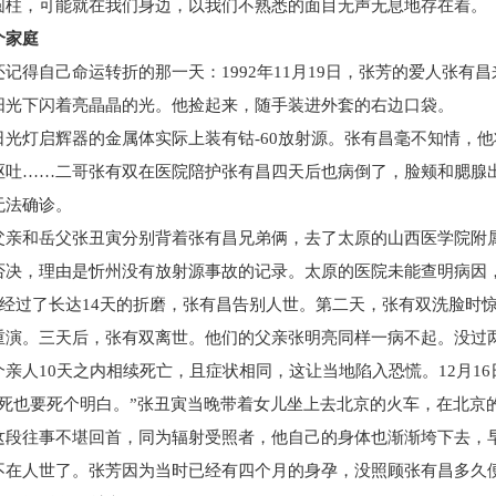
圆柱，可能就在我们身边，以我们不熟悉的面目无声无息地存在着。
个家庭
得自己命运转折的那一天：1992年11月19日，张芳的爱人张有
阳光下闪着亮晶晶的光。他捡起来，随手装进外套的右边口袋。
灯启辉器的金属体实际上装有钴-60放射源。张有昌毫不知情，他
呕吐……二哥张有双在医院陪护张有昌四天后也病倒了，脸颊和腮腺
无法确诊。
和岳父张丑寅分别背着张有昌兄弟俩，去了太原的山西医学院附属
否决，理由是忻州没有放射源事故的记录。太原的医院未能查明病因
经过了长达14天的折磨，张有昌告别人世。第二天，张有双洗脸时
重演。三天后，张有双离世。他们的父亲张明亮同样一病不起。没过
人10天之内相续死亡，且症状相同，这让当地陷入恐慌。12月16
也要死个明白。”张丑寅当晚带着女儿坐上去北京的火车，在北京
往事不堪回首，同为辐射受照者，他自己的身体也渐渐垮下去，早
不在人世了。张芳因为当时已经有四个月的身孕，没照顾张有昌多久