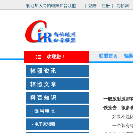
欢迎加入尚帕辐照知音联盟！
|
登陆
|
注册
|
尚帕网
联盟首页
辐
欢迎您！
辐 照 资 讯
辐 照 文 章
科 普 知 识
一般放射源都
铁捡去，很多
- 伽 玛 辐 照
如果不是因为
- 电子束辐照
一个装有钴-