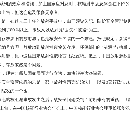
列的规章和措施，加上国家应对及时，核辐射事故总体是在下降的
铁出售，但这会危及很多无辜者。
，在过去三十年的放射事故中，由于领导失职、防护安全管理制度
到了80％以上。事故又以放射源“丢失和被盗”为主。
放废旧的放射源，也是核安全面临的一个难题。按照规定，废源可
类编号管理，然后放到放射性废物暂存库。环保部门的“清源”行动后
放射源，集中运往国家放射性废物西北处置场。但是，中国放射源数量
多，存放依然是个问题。
现在急需从国家层面进行立法，加快解决这些问题。
全监管依靠的只是一部《放射性污染防治法》，以及8部行政法规和
务院发的一个函。
站核泄漏事故发生之后，核安全问题受到了前所未有的重视。《原
月上旬，在中国核能行业协会年会上，中国核能行业协会理事长张华