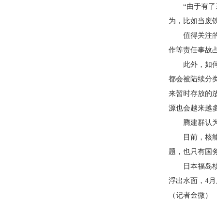
“由于有了系
为，比如当废
值得关注的是
作等责任事故占
此外，如何存
都会被陆续分
来暂时存放的
源也会越来越
腾建群认为，
目前，核能安
题，也只有国
日本福岛核电
浮出水面，4
（记者金微）