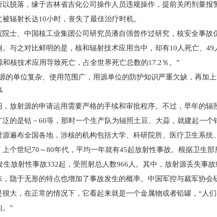
脱落，缘于吉林省吉化公司操作人员违规操作，提前关闭剂量报警
文被辐射长达10小时，丧失了最佳治疗时机。
士、中国核工业集团公司研究员潘自强曾作过研究，核安全事故仍
。与之对比鲜明的是，核和辐射技术应用当中，却有10人死亡、49人
源和核技术应用导致死亡，占全世界死亡总数的17.2％。”
的单位复杂、使用范围广，用源单位的防护知识严重欠缺，再加上
手
放射源的申请运用需要严格的手续和审批程序。不过，早年的辐照
广泛的是钴－60等，那时一个生产队为辐照土豆、大蒜，就建起一个钴
遍布全国各地，涉核的机构包括大学、科研院所、医疗卫生系统、
上个世纪70～80年代，平均一年就有45起放射性事故。根据卫生部
共发生放射性事故332起，受照射总人数966人。其中，放射源丢失事故
味，隐于无形的特点也增加了事故发生的概率。中国军控与裁军协会
是很大，在正常的情况下，它看起来就是一个金属物或者铅罐，“人
。”