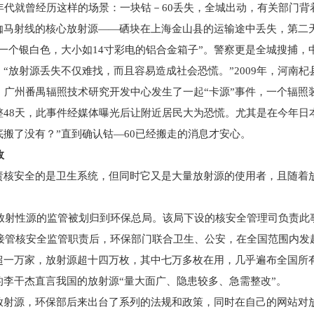
代就曾经历这样的场景：一块钴－60丢失，全城出动，有关部门背着
伽马射线的核心放射源——硒块在上海金山县的运输途中丢失，第二天
“一个银白色，大小如14寸彩电的铝合金箱子”。警察更是全城搜捕
放射源丢失不仅难找，而且容易造成社会恐慌。”2009年，河南杞
月，广州番禺辐照技术研究开发中心发生了一起“卡源”事件，一个辐
整48天，此事件经媒体曝光后让附近居民大为恐慌。尤其是在今年日
底搬了没有？”直到确认钴—60已经搬走的消息才安心。
故
安全的是卫生系统，但同时它又是大量放射源的使用者，且随着放
放射性源的监管被划归到环保总局。该局下设的核安全管理司负责此事
接管核安全监管职责后，环保部门联合卫生、公安，在全国范围内发
超一万家，放射源超十四万枚，其中七万多枚在用，几乎遍布全国所
的李干杰直言我国的放射源“量大面广、隐患较多、急需整改”。
源，环保部后来出台了系列的法规和政策，同时在自己的网站对放