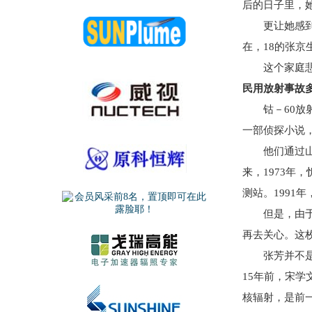
后的日子里，
更让她感到揪
在，18的张京
这个家庭悲惨
民用放射事故
钴－60放射
一部侦探小说
他们通过山西
来，1973年
测站。1991
但是，由于钴
再去关心。这
张芳并不是唯
15年前，宋
核辐射，是前