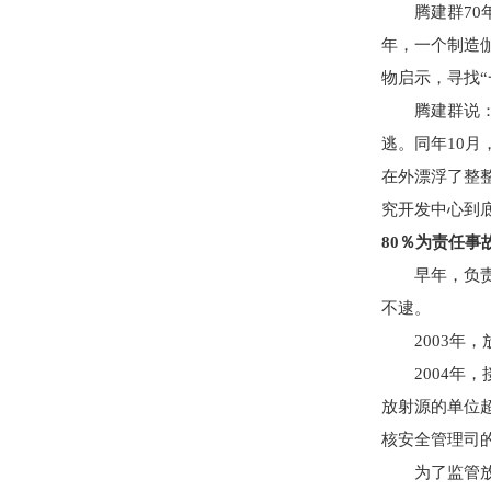
腾建群70年
年，一个制造
物启示，寻找
腾建群说：“
逃。同年10
在外漂浮了整
究开发中心到
80％为责任事
早年，负责核
不逮。
2003年，
2004年，
放射源的单位
核安全管理司
为了监管放射