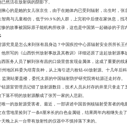
她已然活在放射病的阴影下。
心的是她的女儿张京生，由于在她体内已受到辐射，出生时，张京
生智商与儿童相仿，低于99.9％的人群，上完初中后便在家休息，找
的故事被国际原子能机构所收录，这也是中国第一起确诊的子宫
多
源究竟是怎么来到张有昌身边？中国疾控中心原辐射安全所所长王
，他所写的《山西忻州放射事故及其教训》详细还原了这起放射源事
医务人员了解到张有昌的口袋里曾发现金属体，这成了重要的线索
，忻州地区科委为培育良种，从上海引进六枚钴-60放射源。十几年
年，监测站要盖楼，委托太原的中国辐射防护研究院将钴源迁走封存。
源室管理员记错了放射源数目，技术人员从封存的井里只拿走了五
枚下落不明的放射源酿成了张芳一家的人悲剧。
一的放射源受害者。最近，一部讲述中国首例核辐射受害者的电影
学文在雪地里捡到了一条8厘米长的白色金属链，结果两年内相继失去了
一天晚上从一台带有放射性的仪器中不慎掉落下来的。