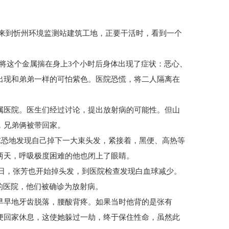
昌来到忻州环境监测站建筑工地，正要干活时，看到一个
将这个金属揣在身上3个小时后身体出现了症状：恶心、
出现和弟弟一样的可怕紫色。医院恐慌，将二人隔离在
医院。医生们经过讨论，提出放射病的可能性。但山
，兄弟俩被带回家。
惊恐地发现自己掉下一大束头发，紧接着，黑便、高热等
两天，呼吸极度困难的他也闭上了眼睛。
日，张芳也开始掉头发，到医院检查发现白血球减少。
的医院，他们被确诊为放射病。
早地牙齿脱落，腰酸背疼。如果当时他背的是张有
便回家休息，这使她躲过一劫，终于保住性命，虽然此