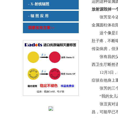
运的这种金属
- X-射线辐照
放射源毁掉一
- 辐 照 应 用
张芳至今还记
金属圆柱体在
我要发布文章>>
这个像是日光
肚子疼，不断
传染病房，但
张有昌的父亲
西卫生厅断然
12月3日，
症状在他身上
张芳的三个亲
“我的女儿死
张丑寅对这段
昌，可能早已