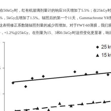
50kGy时，红有机玻璃剂量计的响应10天增加了5.5%；在25kGy
，5kGy点增加了1.5%。辐照后的第一个11天，Gammachrome Y
2)。这表明修正系数随辐照剂量的减少而增加。对于FWT-60薄膜，我
0kGy，+1.2%@25kGy。在剂量为15、3和0.5kGy时这些变化更显著