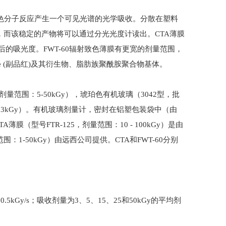
色分子反应产生一个可见光谱的光学吸收。分散在塑料
而该稳定的产物将可以通过分光光度计读出。CTA薄膜
的吸光度。FWT-60辐射致色薄膜有更宽的剂量范围，
nylme (副品红)及其衍生物、脂肪族聚酰胺聚合物基体。
范围：5-50kGy），琥珀色有机玻璃（3042型，批
：0.1 3kGy）。有机玻璃剂量计，密封在铝塑包装袋中（由
薄膜（型号FTR-125，剂量范围：10 - 100kGy）是由
1-50kGy）由远西公司提供。CTA和FWT-60分别
kGy/s；吸收剂量为3、5、15、25和50kGy的平均剂