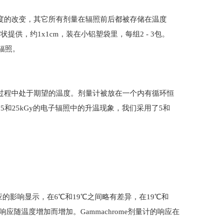
度的改变，其它所有剂量在辐照前后都被存储在温度
提供，约1x1cm，装在小铝塑袋里，每组2 - 3包。
辐照。
过程中处于期望的温度。剂量计被放在一个内有循环恒
和25kGy的电子辐照中的升温现象，我们采用了5和
的响应的影响显示，在6℃和19℃之间略有差异，在19℃和
应随温度增加而增加。Gammachrome剂量计的响应在