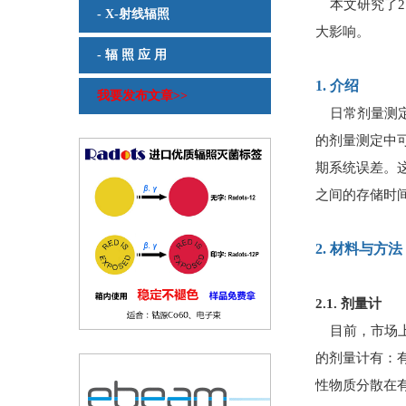
本文研究了2
- X-射线辐照
大影响。
- 辐 照 应 用
1. 介绍
我要发布文章>>
日常剂量测定
的剂量测定中
期系统误差。
之间的存储时
2. 材料与方法
2.1. 剂量计
目前，市场上
的剂量计有：有
性物质分散在