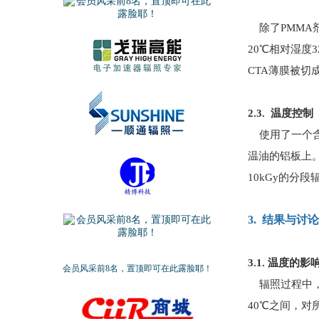
除了PMMA
20℃相对湿度
CTA薄膜被切
2.3. 温度控制
使用了一个含
温油的铝板上。
10kGy的分
3. 结果与讨论
3.1. 温度的影
会员风采前8名，置顶即可在此露脸耶！
辐照过程中，在
40℃之间，对