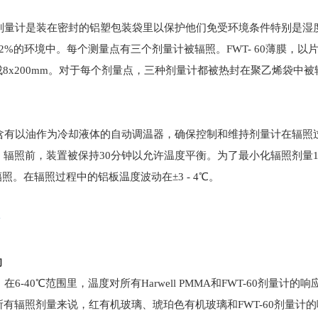
剂量计是装在密封的铝塑包装袋里以保护他们免受环境条件特别是湿
32%的环境中。每个测量点有三个剂量计被辐照。FWT- 60薄膜，以片状
成8x200mm。对于每个剂量点，三种剂量计都被热封在聚乙烯袋中被
有以油作为冷却液体的自动调温器，确保控制和维持剂量计在辐照
辐照前，装置被保持30分钟以允许温度平衡。为了最小化辐照剂量15
段辐照。在辐照过程中的铝板温度波动在
±
3 - 4℃。
响
6-40℃范围里，温度对所有Harwell PMMA和FWT-60剂量计
所有辐照剂量来说，红有机玻璃、琥珀色有机玻璃和FWT-60剂量计的响