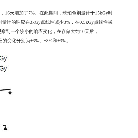
时，16天增加了7%。在此期间，琥珀色剂量计于15kGy时
R剂量计的响应在3kGy点线性减少3%，在0.5kGy点线性减
们观察到一个较小的响应变化，在存储大约10天后，-
，响应的变化分别为+3%、+8%和+3%。