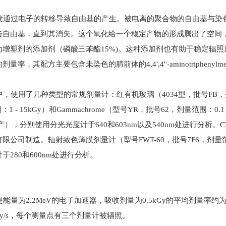
通过电子的转移导致自由基的产生。被电离的聚合物的自由基与染
击自由基，直到其消失。这个氧化给一个稳定产物的形成腾出了空间，
增塑剂的添加剂（磷酸三苯酯15%)。这种添加剂也有助于稳定辐照后
量率，其配方主要包含未染色的腈前体的4,4',4''-aminotriphe
使用了几种类型的常规剂量计：红有机玻璃（4034型，批号FB，剂量
1 - 15kGy）和Gammachrome（型号YR，批号62，剂量范围
司生产），分别使用分光光度计于640和603nm以及540nm处进行分析。CTA
限公司制造。辐射致色薄膜剂量计（型号FWT-60，批号7F6，剂量范围：
于280和600nm处进行分析。
为2.2MeV的电子加速器，吸收剂量为0.5kGy的平均剂量率约为0.5
kGy/s，每个测量点有三个剂量计被辐照。