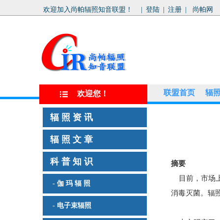
欢迎加入尚帕辐照知音联盟！
|
登陆
|
注册
|
尚帕网
联盟首页
辐
欢迎您！
辐 照 资 讯
辐 照 文 章
科 普 知 识
摘要
目前，市场上
- 伽 玛 辐 照
消毒灭菌。辐
- 电子束辐照