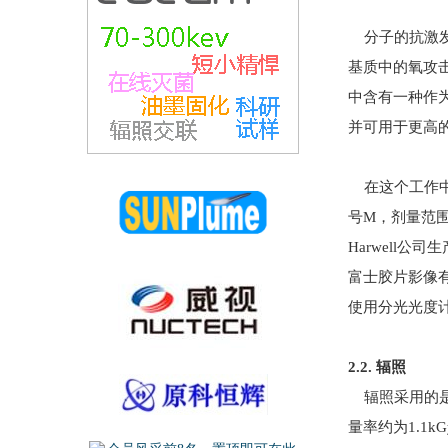
分子的抗激发
基质中的氧攻
中含有一种作为
并可用于更高的剂
在这个工作中，
号M，剂量范围：
Harwell公
富士胶片影像有
使用分光光度计
2.2. 辐照
辐照采用的是能量
量率约为1.1