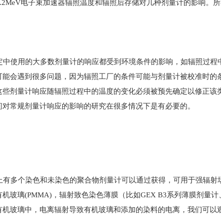
.2MeV电子束加速器辐照温度和辐照后存储对几种剂量计的影响。
中使用的大多数剂量计的响应都受到环境条件的影响，如辐照过程
可能会遇到很多问题，因为辐照工厂的条件可能与剂量计被校准时的
这些剂量计响应随辐照过程中的温度的变化必须被预先确定以修正该
间对常规剂量计响应的影响的研究在很多情况下是有必要的。
有多个染色和未染色的聚合物剂量计可以通过获得，可用于强辐射场
机玻璃(PMMA)，辐射致色染色薄膜（比如GEX B3系列薄膜剂量计、F
有机玻璃中，电离辐射导致有机玻璃和添加的染料的电离，我们可以