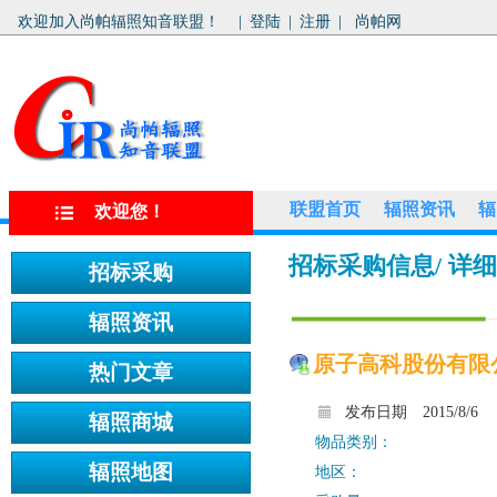
欢迎加入尚帕辐照知音联盟！
|
登陆
|
注册
|
尚帕网
联盟首页
辐照资讯
辐
欢迎您！
招标采购信息
/ 详
原子高科股份有限
发布日期
2015/8/6
物品类别：
地区：