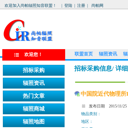
欢迎加入尚帕辐照知音联盟！
|
登陆
|
注册
|
尚帕网
联盟首页
辐照资讯
辐
欢迎您！
招标采购信息
/ 详
中国院近代物理所L
发布日期
2015/11/25
物品类别：
地区：