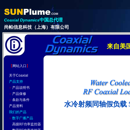
.COM
中国总代理
Coaxial Dynamics
尚帕信息科技（上海）有限公司
来自美
【
网站入口
】
关于
Coaxial
产品支持
产品说明书
>
产品保修
>
条款与条件
>
水冷射频同轴假负载 5-
产品资料
我们的产品
数字广播产品
>
高级RF功率监控器